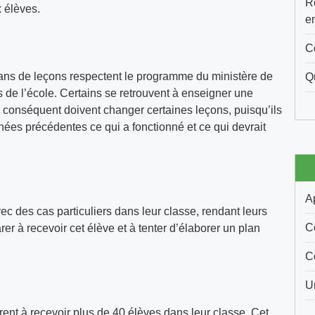
R
 élèves.
e
C
lans de leçons respectent le programme du ministère de
Q
 de l’école. Certains se retrouvent à enseigner une
conséquent doivent changer certaines leçons, puisqu’ils
nées précédentes ce qui a fonctionné et ce qui devrait
A
ec des cas particuliers dans leur classe, rendant leurs
C
arer à recevoir cet élève et à tenter d’élaborer un plan
C
U
ent à recevoir plus de 40 élèves dans leur classe. Cet