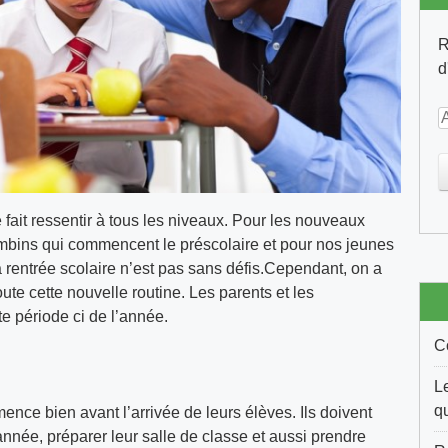
R
d
d
r
e
s
fait ressentir à tous les niveaux. Pour les nouveaux
s
bambins qui commencent le préscolaire et pour nos jeunes
e
rentrée scolaire n’est pas sans défis.Cependant, on a
e
ute cette nouvelle routine. Les parents et les
-
te période ci de l’année.
C
a
i
L
l
q
ence bien avant l’arrivée de leurs élèves. Ils doivent
’année, préparer leur salle de classe et aussi prendre