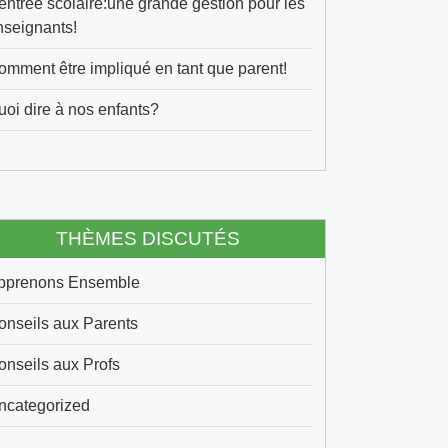
entrée scolaire:une grande gestion pour les
nseignants!
omment être impliqué en tant que parent!
uoi dire à nos enfants?
THÈMES DISCUTÉS
pprenons Ensemble
onseils aux Parents
onseils aux Profs
ncategorized