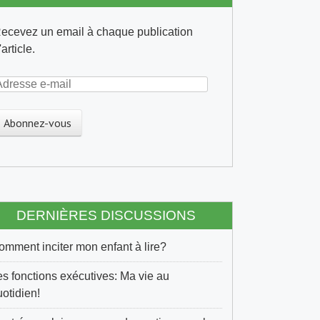
ecevez un email à chaque publication
'article.
A
DERNIÈRES DISCUSSIONS
m
omment inciter mon enfant à lire?
es fonctions exécutives: Ma vie au
uotidien!