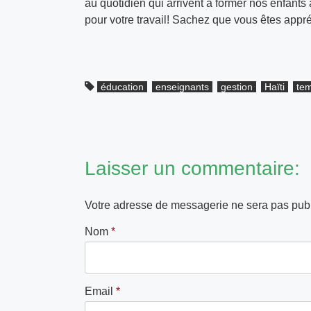
au quotidien qui arrivent à former nos enfant
pour votre travail! Sachez que vous êtes appr
éducation
enseignants
gestion
Haïti
te
Laisser un commentaire:
Votre adresse de messagerie ne sera pas publ
Nom
*
Email
*