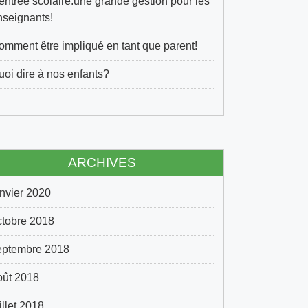
entrée scolaire:une grande gestion pour les
nseignants!
omment être impliqué en tant que parent!
uoi dire à nos enfants?
ARCHIVES
anvier 2020
ctobre 2018
eptembre 2018
oût 2018
illet 2018