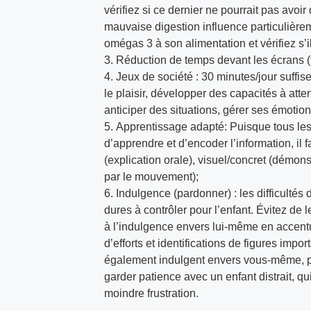
vérifiez si ce dernier ne pourrait pas avoir
mauvaise digestion influence particulièreme
omégas 3 à son alimentation et vérifiez s’il
Réduction de temps devant les écrans (tél
Jeux de société : 30 minutes/jour suffis
le plaisir, développer des capacités à attend
anticiper des situations, gérer ses émotions
Apprentissage adapté: Puisque tous le
d’apprendre et d’encoder l’information, il fa
(explication orale), visuel/concret (démons
par le mouvement);
Indulgence (pardonner) : les difficultés 
dures à contrôler pour l’enfant. Évitez de l
à l’indulgence envers lui-même en accentuan
d’efforts et identifications de figures impo
également indulgent envers vous-même, pare
garder patience avec un enfant distrait, q
moindre frustration.