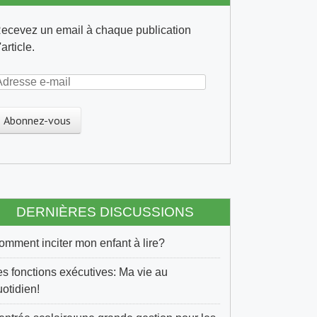
ecevez un email à chaque publication
'article.
A
DERNIÈRES DISCUSSIONS
m
omment inciter mon enfant à lire?
es fonctions exécutives: Ma vie au
uotidien!