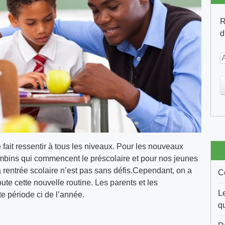
R
d
d
r
e
s
s
e
e
fait ressentir à tous les niveaux. Pour les nouveaux
-
bambins qui commencent le préscolaire et pour nos jeunes
rentrée scolaire n’est pas sans défis.Cependant, on a
C
a
ute cette nouvelle routine. Les parents et les
i
L
te période ci de l’année.
l
q