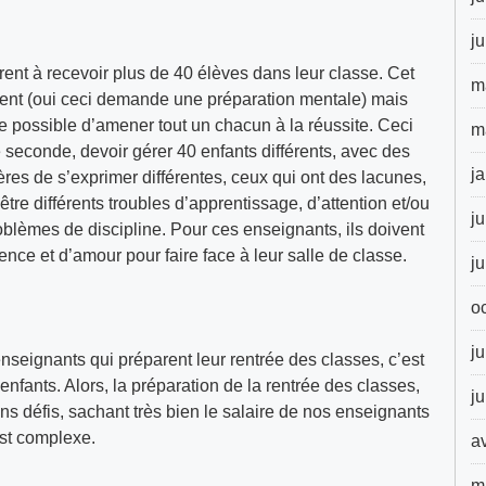
j
ent à recevoir plus de 40 élèves dans leur classe. Cet
m
ent (oui ceci demande une préparation mentale) mais
 possible d’amener tout un chacun à la réussite. Ceci
m
 seconde, devoir gérer 40 enfants différents, avec des
j
es de s’exprimer différentes, ceux qui ont des lacunes,
tre différents troubles d’apprentissage, d’attention et/ou
ju
blèmes de discipline. Pour ces enseignants, ils doivent
ce et d’amour pour faire face à leur salle de classe.
j
o
ju
nseignants qui préparent leur rentrée des classes, c’est
nfants. Alors, la préparation de la rentrée des classes,
j
ns défis, sachant très bien le salaire de nos enseignants
est complexe.
a
m