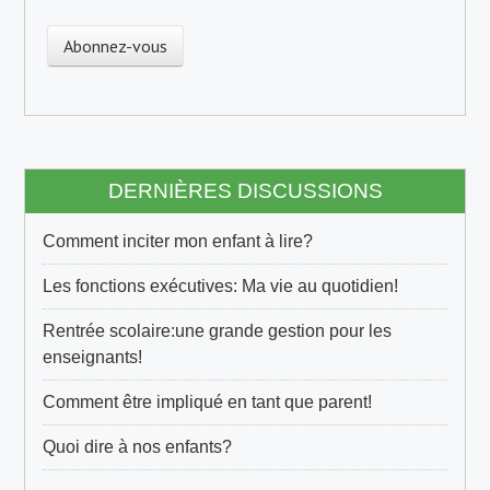
d
r
e
s
s
e
e
DERNIÈRES DISCUSSIONS
-
m
Comment inciter mon enfant à lire?
a
i
Les fonctions exécutives: Ma vie au quotidien!
l
Rentrée scolaire:une grande gestion pour les
enseignants!
Comment être impliqué en tant que parent!
Quoi dire à nos enfants?