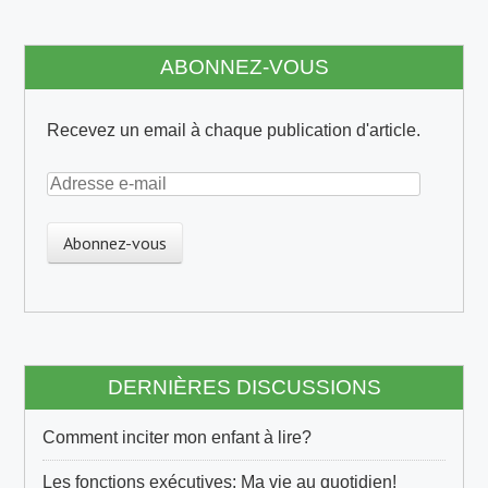
ABONNEZ-VOUS
Recevez un email à chaque publication d'article.
A
d
r
e
s
s
e
e
DERNIÈRES DISCUSSIONS
-
m
Comment inciter mon enfant à lire?
a
i
Les fonctions exécutives: Ma vie au quotidien!