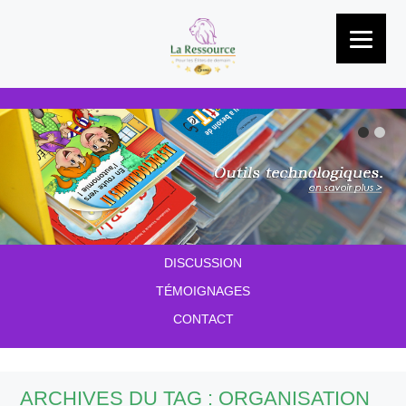
Passer au contenu
À PROPOS
NOS SERVICES
LES OUTILS
GLOSSAIRE
DISCUSSION
TÉMOIGNAGES
CONTACT
ARCHIVES DU TAG :
ORGANISATION