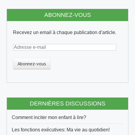
ABONNEZ-VOUS
Recevez un email à chaque publication d'article.
A
d
r
e
s
s
e
e
DERNIÈRES DISCUSSIONS
-
m
Comment inciter mon enfant à lire?
a
i
Les fonctions exécutives: Ma vie au quotidien!
l