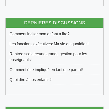
s
s
e
e
DERNIÈRES DISCUSSIONS
-
m
Comment inciter mon enfant à lire?
a
i
Les fonctions exécutives: Ma vie au quotidien!
l
Rentrée scolaire:une grande gestion pour les
enseignants!
Comment être impliqué en tant que parent!
Quoi dire à nos enfants?