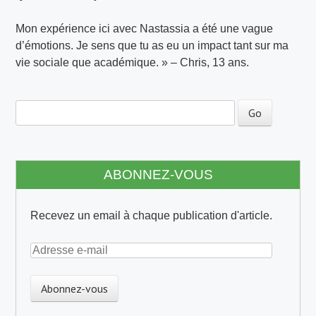
Mon expérience ici avec Nastassia a été une vague
d’émotions. Je sens que tu as eu un impact tant sur ma
vie sociale que académique. » – Chris, 13 ans.
Navigation de post
ABONNEZ-VOUS
Recevez un email à chaque publication d'article.
A
d
r
e